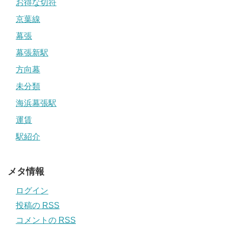
お得な切符
京葉線
幕張
幕張新駅
方向幕
未分類
海浜幕張駅
運賃
駅紹介
メタ情報
ログイン
投稿の
RSS
コメントの
RSS