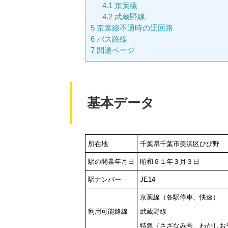
4.1
京葉線
4.2
武蔵野線
5
京葉線不通時の迂回路
6
バス路線
7
関連ページ
基本データ
所在地
千葉県千葉市美浜区ひび野
駅の開業年月日
昭和６１年３月３日
駅ナンバー
JE14
京葉線（各駅停車、快速）
利用可能路線
武蔵野線
特急（さざなみ号、わかしお