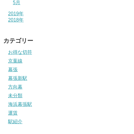
5月
2019年
2018年
カテゴリー
お得な切符
京葉線
幕張
幕張新駅
方向幕
未分類
海浜幕張駅
運賃
駅紹介