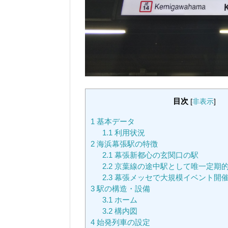
目次
[
非表示
]
1
基本データ
1.1
利用状況
2
海浜幕張駅の特徴
2.1
幕張新都心の玄関口の駅
2.2
京葉線の途中駅として唯一定期
2.3
幕張メッセで大規模イベント開
3
駅の構造・設備
3.1
ホーム
3.2
構内図
4
始発列車の設定