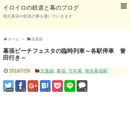
イロイロの鉄道と幕のブログ
地元幕張や鉄道の事を書いていきます
ホーム
京葉線
幕張ビーチフェスタの臨時列車～各駅停車 誉
田行き～
2018/7/29
京葉線
,
幕張
,
方向幕
,
海浜幕張駅
error
0
0
0