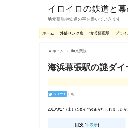
イロイロの鉄道と幕
地元幕張や鉄道の事を書いていきます
ホーム
外部リンク集
海浜幕張駅
プライ
ホーム
京葉線
海浜幕張駅の謎ダイ
ツイート
2018/3/17（土）にダイヤ改正が行われました
目次
[
非表示
]