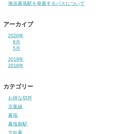
海浜幕張駅を発着するバスについて
アーカイブ
2020年
8月
5月
2019年
2018年
カテゴリー
お得な切符
京葉線
幕張
幕張新駅
方向幕